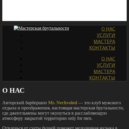
О НАС
УСЛУГИ
МАСТЕРА
КОНТАКТЫ
О НАС
УСЛУГИ
МАСТЕРА
КОНТАКТЫ
О НАС
Авторский барбершоп
Mr. Nechvolod
— это клуб мужского
отдыха и преображения, настоящая мастерская брутальности,
где джентльмены могут окунуться в расслабляющую
атмосферу закрытой территории only for men.
Отвлечься от суеты будней поможет мелодичная музыка в